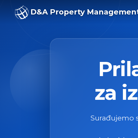
D&A Property Managemen
Pri
za i
Surađujemo s