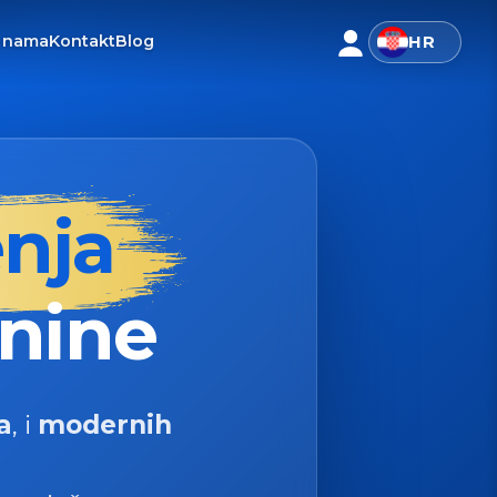
 nama
Kontakt
Blog
HR
enja
tnine
a
,
i
modernih