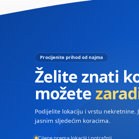
Procijenite prihod od najma
Želite znati k
možete
zaradi
Podijelite lokaciju i vrstu nekretnine.
jasnim sljedećim koracima.
Cijene prema lokaciji i potražnji