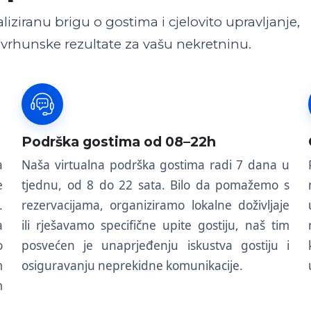
iziranu brigu o gostima i cjelovito upravljanje,
rhunske rezultate za vašu nekretninu.
Podrška gostima od 08–22h
a
Naša virtualna podrška gostima radi 7 dana u
e
tjednu, od 8 do 22 sata. Bilo da pomažemo s
.
rezervacijama, organiziramo lokalne doživljaje
a
ili rješavamo specifične upite gostiju, naš tim
o
posvećen je unaprjeđenju iskustva gostiju i
m
osiguravanju neprekidne komunikacije.
m