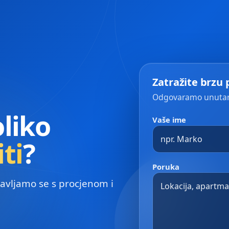
Zatražite brzu 
Odgovaramo unutar 
oliko
Vaše ime
ti
?
Poruka
 Javljamo se s procjenom i