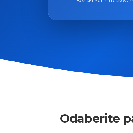
Bez skrivenih troškova
Odaberite pa