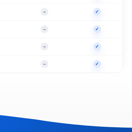
–
✓
–
✓
–
✓
–
✓