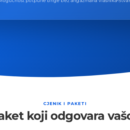
Mogućnost potpune brige bez angažmana vlasnika
Stvar
CJENIK I PAKETI
ket koji odgovara vaš