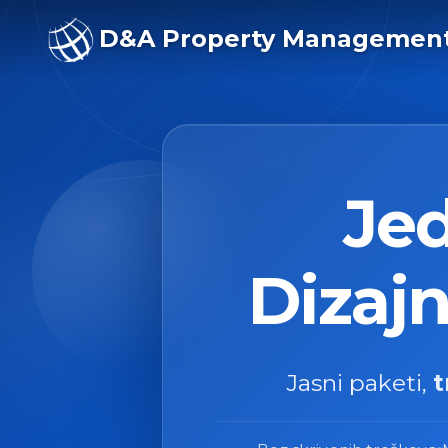
D&A Property Managemen
USLUGA
USLUGA
Je
Dizajn
Jasni paketi,
t