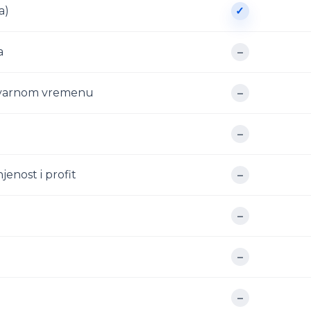
a)
✓
a
–
 stvarnom vremenu
–
–
enost i profit
–
–
–
–