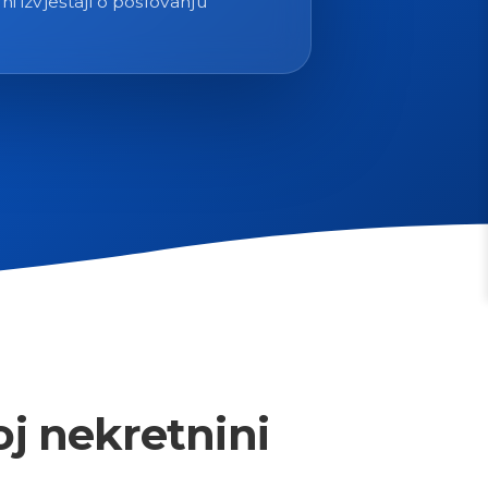
ni izvještaji o poslovanju
oj nekretnini