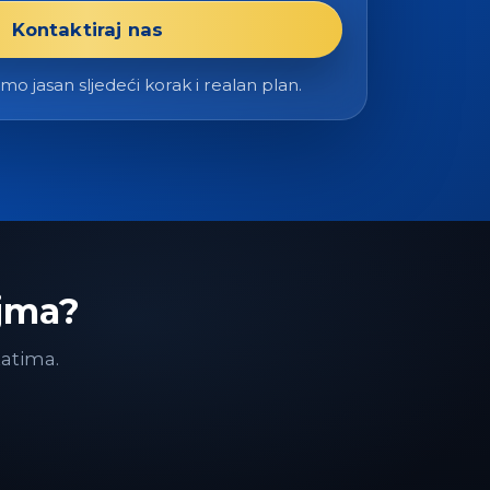
Kontaktiraj nas
o jasan sljedeći korak i realan plan.
ajma?
tatima.