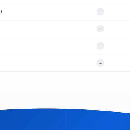
)
–
–
–
–