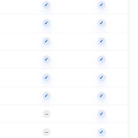
✓
✓
✓
✓
✓
✓
✓
✓
✓
✓
✓
✓
–
✓
–
✓