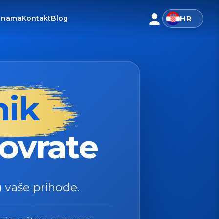
 nama
Kontakt
Blog
HR
CIJA
AGENCIJA
ONLINE USLUGA
ONLINE USLUGA
PUNA USLUGA
PUNA USLUGA
nik
povrate
u vaše prihode.