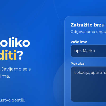
Zatražite brzu
Odgovaramo unutar
koliko
Vaše ime
iti
?
Poruka
. Javljamo se s
cima.
kustvo gostiju