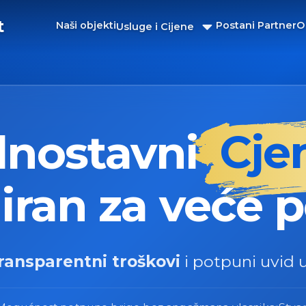
t
Naši objekti
Postani Partner
O
Usluge i Cijene
ONLINE TURISTIČKA AGEN
ONLINE TURISTIČKA 
dnostavni
Cje
iran za veće 
ransparentni troškovi
i potpuni uvid 