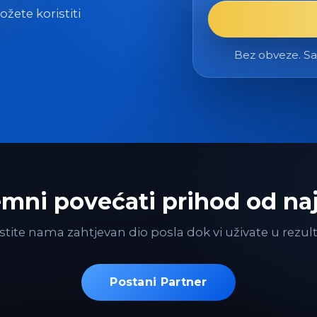
žete koristiti
Bez obveze. Sam
mni povećati prihod od n
tite nama zahtjevan dio posla dok vi uživate u rezul
Postani Partner