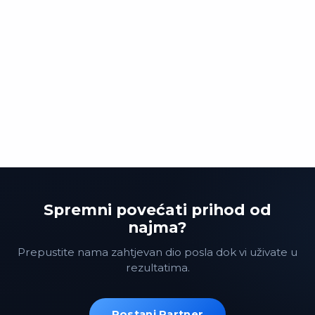
Spremni povećati prihod od
najma?
Prepustite nama zahtjevan dio posla dok vi uživate u
rezultatima.
Postani Partner