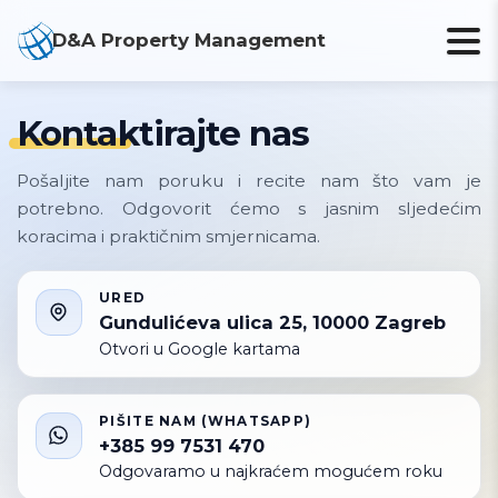
D&A Property Management
Kontaktirajte nas
Pošaljite nam poruku i recite nam što vam je
potrebno. Odgovorit ćemo s jasnim sljedećim
koracima i praktičnim smjernicama.
URED
Gundulićeva ulica 25, 10000 Zagreb
Otvori u Google kartama
PIŠITE NAM (WHATSAPP)
+385 99 7531 470
Odgovaramo u najkraćem mogućem roku